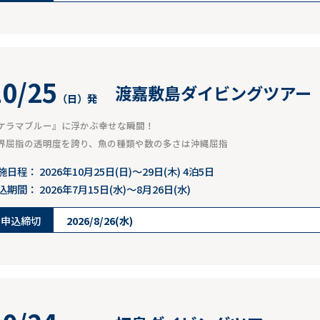
10/25
渡嘉敷島ダイビングツアー
（日）発
ケラマブルー』に浮かぶ幸せな瞬間！
界屈指の透明度を誇り、魚の種類や数の多さは沖縄屈指
施日程：
2026年10月25日(日)～29日(木) 4泊5日
込期間：
2026年7月15日(水)～8月26日(水)
申込締切
2026/8/26(水)