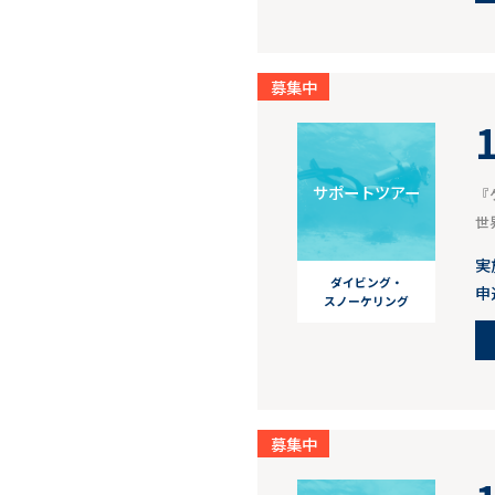
募集中
サポートツアー
『
世
実
ダイビング・
申
スノーケリング
募集中