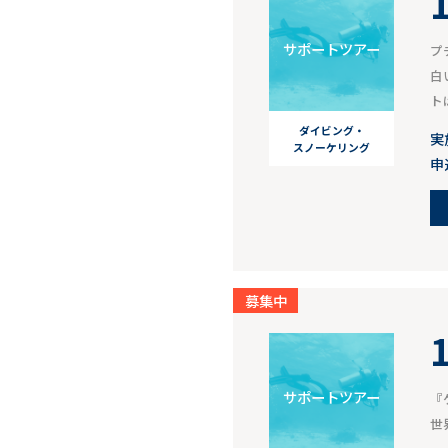
サポートツアー
プ
白
ト
ダイビング・
実
スノーケリング
申
募集中
サポートツアー
『
世