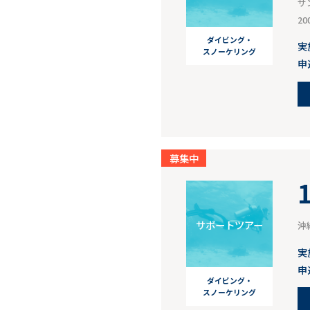
サ
2
ダイビング・
実
スノーケリング
申
募集中
サポートツアー
沖
実
申
ダイビング・
スノーケリング