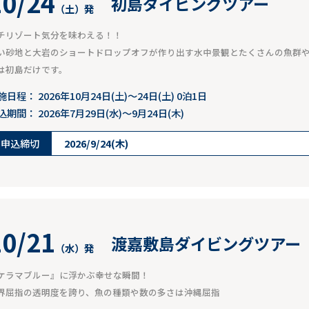
10/24
初島ダイビングツアー
（土）発
チリゾート気分を味わえる！！
い砂地と大岩のショートドロップオフが作り出す水中景観とたくさんの魚群
は初島だけです。
施日程：
2026年10月24日(土)～24日(土) 0泊1日
込期間：
2026年7月29日(水)～9月24日(木)
申込締切
2026/9/24(木)
10/21
渡嘉敷島ダイビングツアー
（水）発
ケラマブルー』に浮かぶ幸せな瞬間！
界屈指の透明度を誇り、魚の種類や数の多さは沖縄屈指