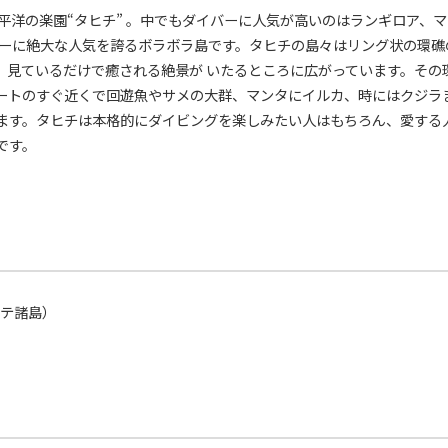
平洋の楽園“タヒチ” 。中でもダイバーに人気が高いのはランギロア、
ナーに絶大な人気を誇るボラボラ島です。タヒチの島々はリング状の環礁
。見ているだけで癒される絶景が いたるところに広がっています。その
ートのすぐ近くで回遊魚やサメの大群、マンタにイルカ、時にはクジラま
ます。タヒチは本格的にダイビングを楽しみたい人はもちろん、愛する人
です。
テ諸島）