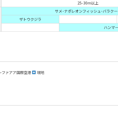
25-30m以上
サメ･ナポレオンフィッシュ･バラクー
ザトウクジラ
ハンマ
～ファアア国際空港
現地