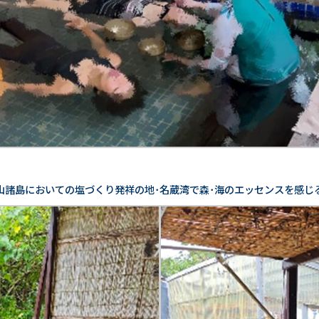
重山諸島においての塩づくり発祥の地･名蔵湾で森･海のエッセンスを感じ