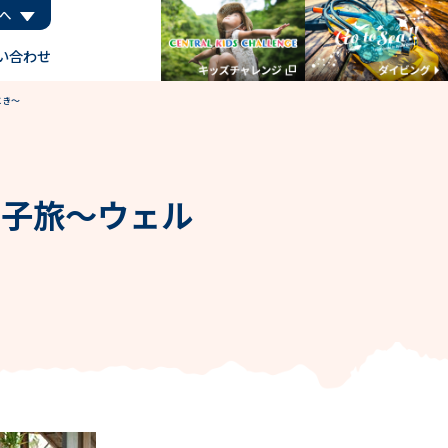
へ
い合わせ
とき～
女子旅～ウェル