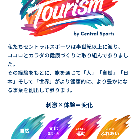
私たちセントラルスポーツは半世紀以上に渡り、
ココロとカラダの健康づくりに取り組んで参りまし
た。
その経験をもとに、旅を通じて「人」「自然」「日
本」そして「世界」が
より健康的に、より豊かにな
る事業を創出して参ります。
刺激×体験＝変化
文化
心地よい
人との
自然
運動
ふれあい
歴史・食