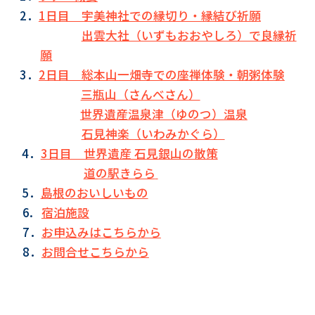
2．
1日目 宇美神社での縁切り・縁結び祈願
出雲大社（いずもおおやしろ）で良縁祈
願
3．
2日目 総本山一畑寺での座禅体験・朝粥体験
三瓶山（さんべさん）
世界遺産温泉津（ゆのつ）温泉
石見神楽（いわみかぐら）
4．
3日目 世界遺産 石見銀山の散策
道の駅きらら
5．
島根のおいしいもの
6.
宿泊施設
7．
お申込みはこちらから
8．
お問合せこちらから