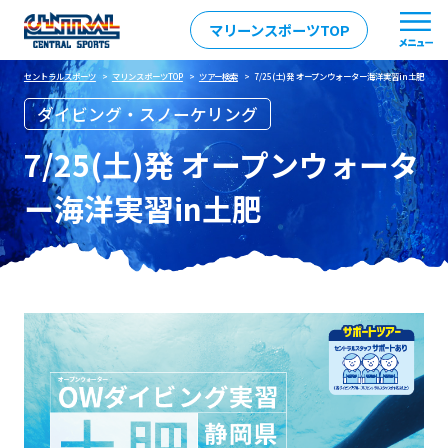
マリーンスポーツTOP
セントラルスポーツ
>
マリンスポーツTOP
>
ツアー検索
> 7/25(土)発 オープンウォーター海洋実習in土肥
ダイビング・スノーケリング
7/25(土)発 オープンウォータ
ー海洋実習in土肥