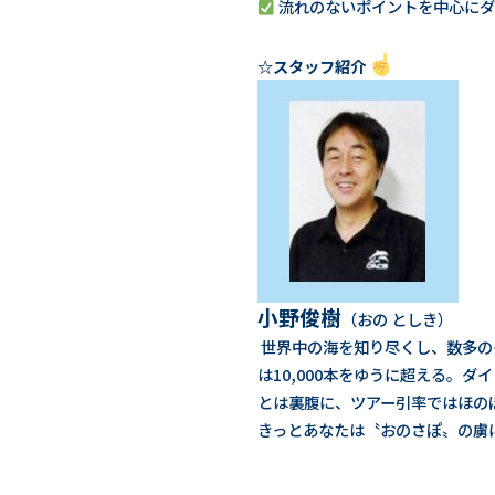
流れのないポイントを中心にダ
☆スタッフ紹介
小野俊樹
（おの としき）
世界中の海を知り尽くし、数多の
は10,000本をゆうに超える。
とは裏腹に、ツアー引率ではほの
きっとあなたは〝おのさぽ〟の虜に. 