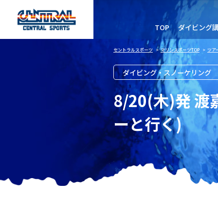
TOP
ダイビング
セントラルスポーツ
>
マリンスポーツTOP
>
ツア
ダイビング・スノーケリング
8/20(木)
ーと行く)