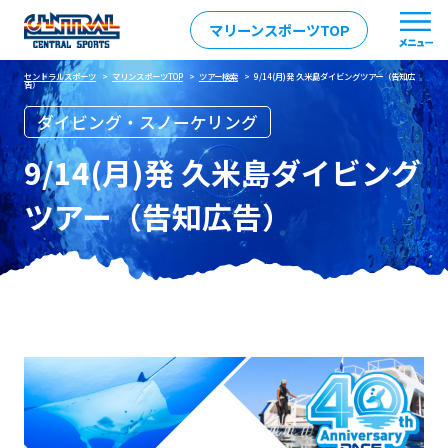
マリーンスポーツTOP
セントラルスポーツ
>
マリンスポーツTOP
>
ツアー検索
> 9/14(月)発 久米島ダイビングツアー（告知広
告）
ダイビング・スノーケリング
9/14(月)発 久米島ダイビング
ツアー（告知広告）