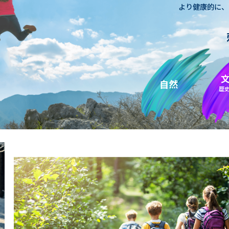
より健康的に、
自然
歴