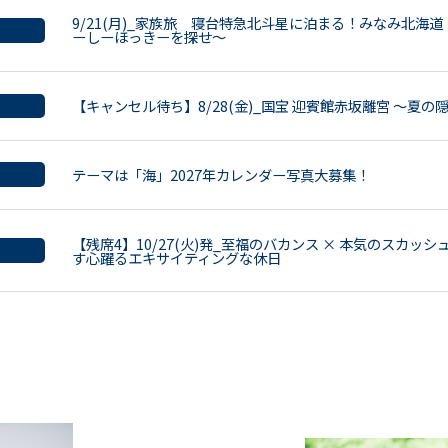
9/21(月)_家族旅 寝台特急北斗星に泊まる！みなみ北海
ーしーほっきーを探せ～
【キャンセル待ち】8/28(金)_国宝 迎賓館赤坂離宮 ～夏
テーマは「海」2027年カレンダー写真大募集！
【残席4】10/27(火)発_至福のバカンス × 本気のスカッ
す心躍るエキサイティングな休日