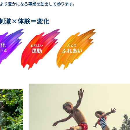
より豊かになる事業を創出して参ります。
刺激×体験＝変化
文化
心地よい
人との
運動
ふれあい
史・食