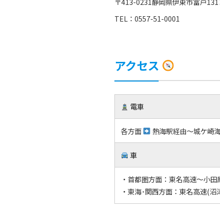
〒413-0231静岡県伊東市富戸1317
TEL：
0557-51-0001
アクセス
電車
各方面
熱海駅経由～城ケ崎
車
・首都圏方面：東名高速～小田原
・東海･関西方面：東名高速(沼