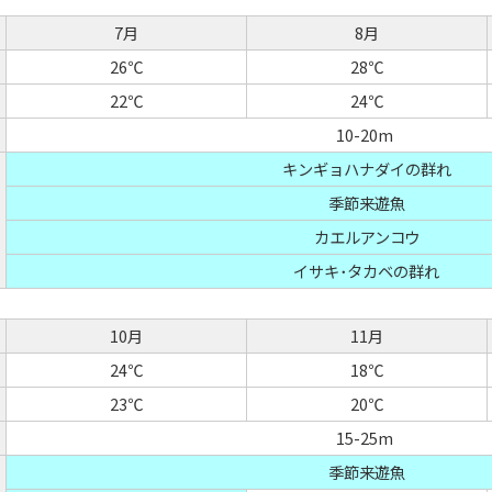
7月
8月
26℃
28℃
22℃
24℃
10-20m
キンギョハナダイの群れ
季節来遊魚
カエルアンコウ
イサキ･タカベの群れ
10月
11月
24℃
18℃
23℃
20℃
15-25m
季節来遊魚