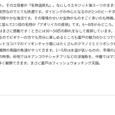
ト。その立役者が『名物温泉丸』。なにしろエキジット後スーツのまま
天然なのでとても快適です。ダイビングの中心となるのが2つのビーチ
的穏やかな海況です。その環境のせいか生物がものすごく多いのも特徴
に並んで2つ目の名物が『アオリイカの産卵』です。6〜8月がみどころ
はまさに感動です！ときには30〜50匹の群れをなして産卵しています
るのでビギナーの方でも充分に楽しめるところも富戸の魅力のひとつです
ントヨコバマのイソギンチャク畑にはたくさんのクマノミとミツボシク
種類の南国の魚達がやってきます。1〜5月は水温が低いものの、冬場の
の時季。砂地ではキアンコウやシャチブリなどの深海魚を、中層ではマ
多く観察できます。まさに富戸はフィッシュウォッチング天国。