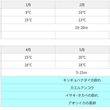
1月
2月
8℃
10℃
15℃
13℃
10-20m
4月
5月
15℃
20℃
16℃
18℃
5-15m
キンギョハナダイの群れ
カエルアンコウ
イサキ･タカベの群れ
アオリイカの産卵