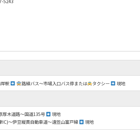
-5243
海岸駅
路線バス～市場入口バス停または
タクシー
現地
厚木道路～国道135号
現地
津IC)～伊豆縦貫自動車道～遠笠山富戸線
現地